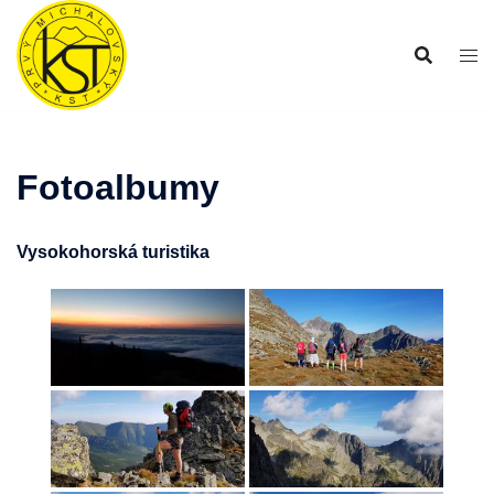
Preskočiť
na
obsah
Fotoalbumy
Vysokohorská turistika