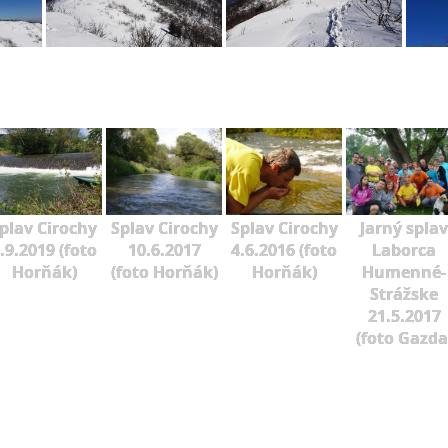
plav Cirochy
Splav Cirochy
Splav Cirochy
Jarný splav
.9.2019 (foto
10.6.2017
4.6.2016 (foto
Laborca
Horňák)
(foto Horňák)
Horňák)
Humenné-
Strážske
21.5.2017
(foto Gazda