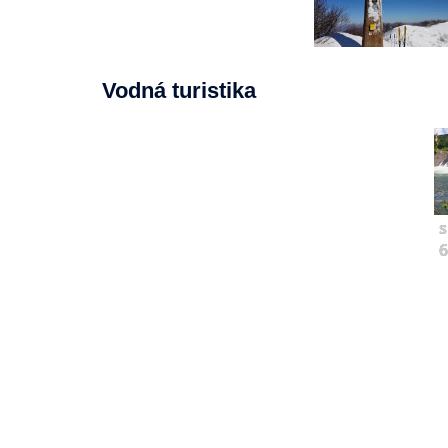
Vodná turistika
s
6