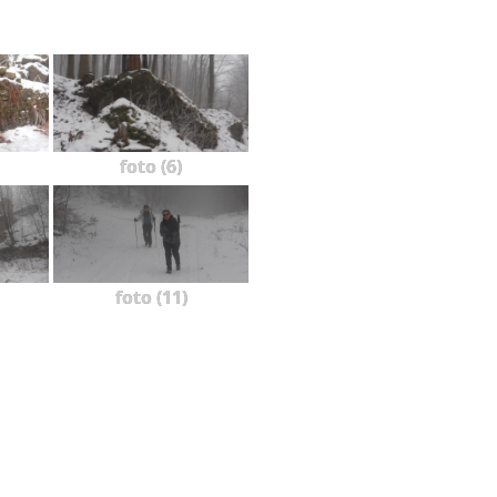
foto (6)
foto (11)