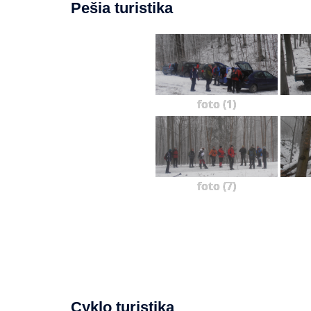
Pešia turistika
foto (1)
foto (7)
Cyklo turistika