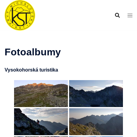
Preskočiť
na
obsah
Fotoalbumy
Vysokohorská turistika