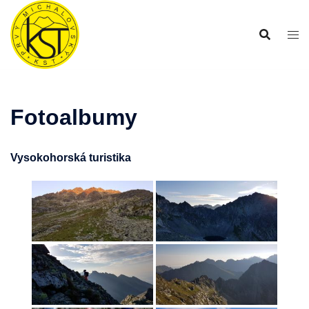
Preskočiť
na
obsah
Fotoalbumy
Vysokohorská turistika