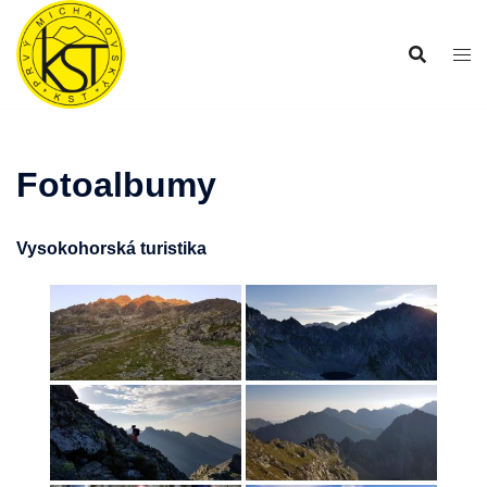
Preskočiť
na
obsah
Fotoalbumy
Vysokohorská turistika