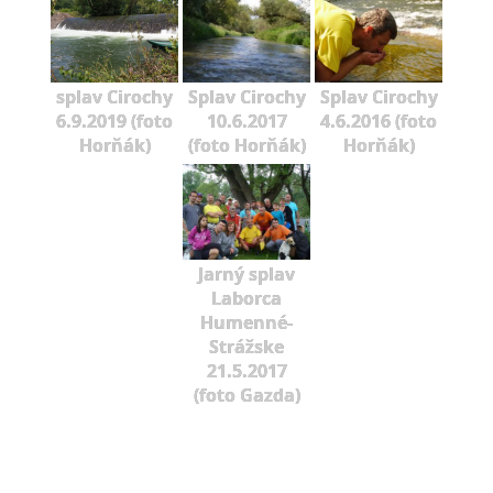
splav Cirochy
Splav Cirochy
Splav Cirochy
6.9.2019 (foto
10.6.2017
4.6.2016 (foto
Horňák)
(foto Horňák)
Horňák)
Jarný splav
Laborca
Humenné-
Strážske
21.5.2017
(foto Gazda)