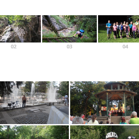
02
03
04