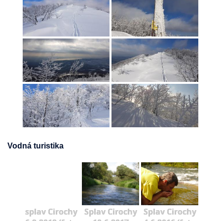
Vodná turistika
splav Cirochy
Splav Cirochy
Splav Cirochy