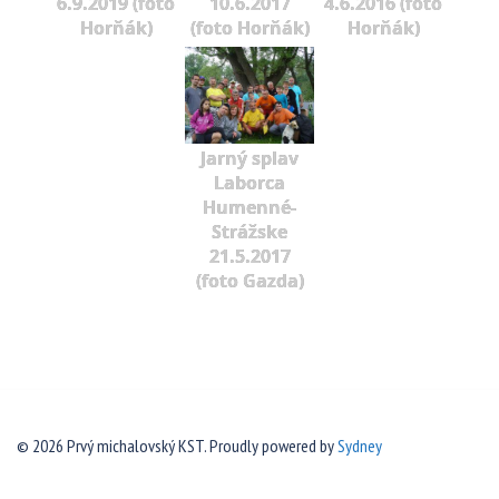
6.9.2019 (foto
10.6.2017
4.6.2016 (foto
Horňák)
(foto Horňák)
Horňák)
Jarný splav
Laborca
Humenné-
Strážske
21.5.2017
(foto Gazda)
© 2026 Prvý michalovský KST. Proudly powered by
Sydney