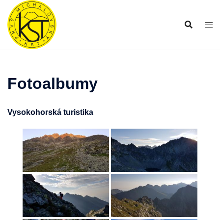
Preskočiť
na
obsah
Fotoalbumy
Vysokohorská turistika