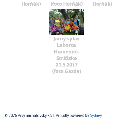
Horňák)
(foto Horňák)
Horňák)
Jarný splav
Laborca
Humenné-
Strážske
21.5.2017
(foto Gazda)
© 2026 Prvý michalovský KST. Proudly powered by
Sydney