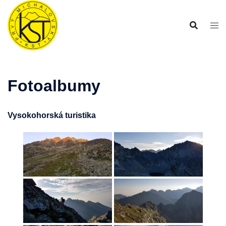
Preskočiť
na
obsah
Fotoalbumy
Vysokohorská turistika