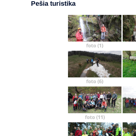
Pešia turistika
foto (1)
foto (6)
foto (11)