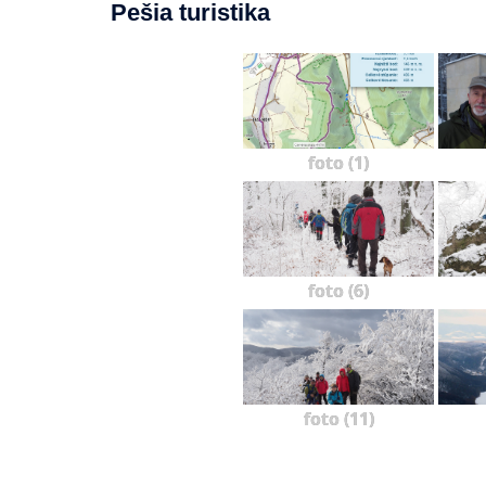
Pešia turistika
foto (1)
foto (6)
foto (11)