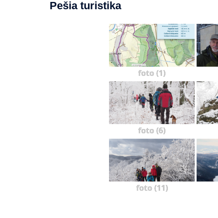
Pešia turistika
foto (1)
foto (6)
foto (11)