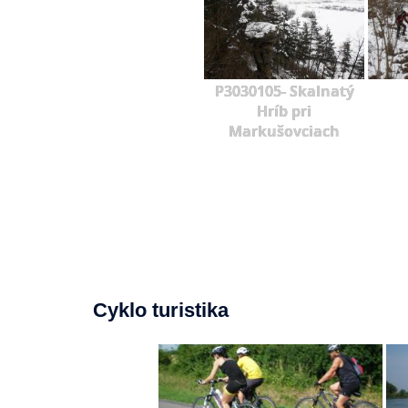
P3030105- Skalnatý
Hríb pri
Markušovciach
Cyklo turistika