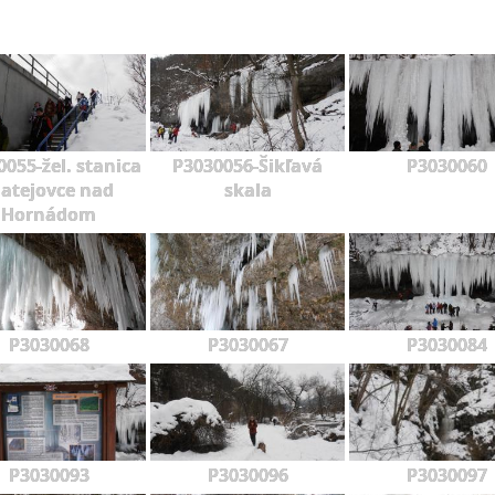
055-žel. stanica
P3030056-Šikľavá
P3030060
atejovce nad
skala
Hornádom
P3030068
P3030067
P3030084
P3030093
P3030096
P3030097