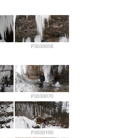
P3030058
P3030070
P3030100