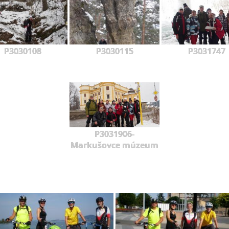
P3030108
P3030115
P3031747
P3031906-
Markušovce múzeum