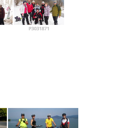
P3031871