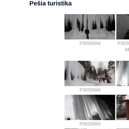
Pešia turistika
P3030064
P3030
M
P3030066
P3030069