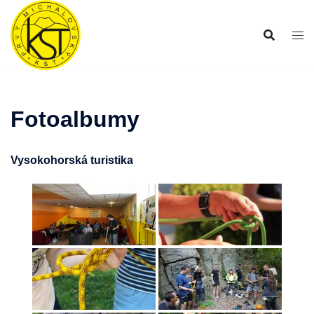
Preskočiť
na
obsah
Fotoalbumy
Vysokohorská turistika