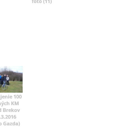
foto (11)
jenie 100
ných KM
d Brekov
.3.2016
o Gazda)