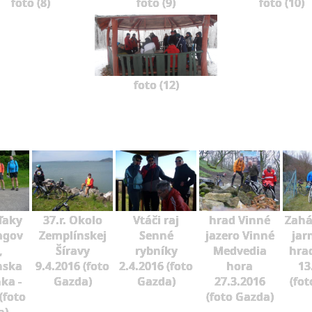
foto (8)
foto (9)
foto (10)
foto (12)
ďaky
37.r. Okolo
Vtáči raj
hrad Vinné
Zahá
agov
Zemplínskej
Senné
jazero Vinné
jar
,
Šíravy
rybníky
Medvedia
hra
nska
9.4.2016 (foto
2.4.2016 (foto
hora
13
ka -
Gazda)
Gazda)
27.3.2016
(fot
(foto
(foto Gazda)
a)