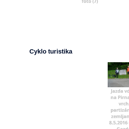
foto (7)
Cyklo turistika
Jazda v
na Pirn
vrch
partizá
zemljan
8.5.2016 
Gazd