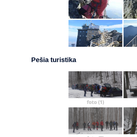
Pešia turistika
foto (1)