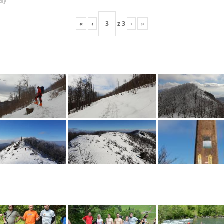
«
‹
z
3
›
»