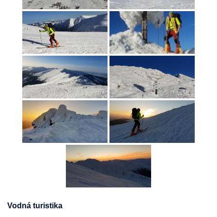
Vodná turistika