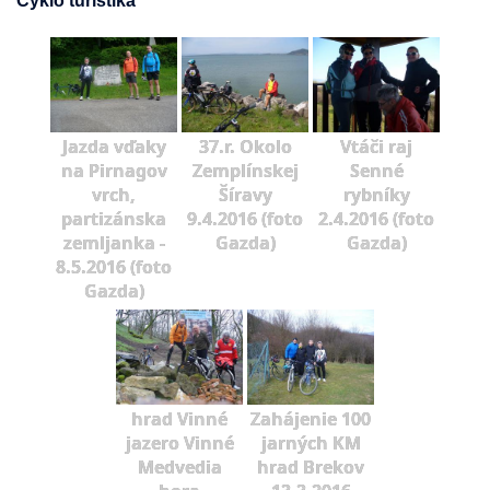
Cyklo turistika
Jazda vďaky
37.r. Okolo
Vtáči raj
na Pirnagov
Zemplínskej
Senné
vrch,
Šíravy
rybníky
partizánska
9.4.2016 (foto
2.4.2016 (foto
zemljanka -
Gazda)
Gazda)
8.5.2016 (foto
Gazda)
hrad Vinné
Zahájenie 100
jazero Vinné
jarných KM
Medvedia
hrad Brekov