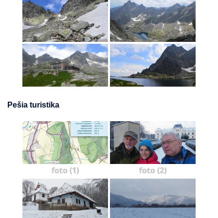
Pešia turistika
foto (1)
foto (2)