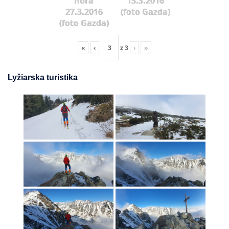
hora
13.3.2016
27.3.2016
(foto Gazda)
(foto Gazda)
«
‹
z
3
›
»
Lyžiarska turistika