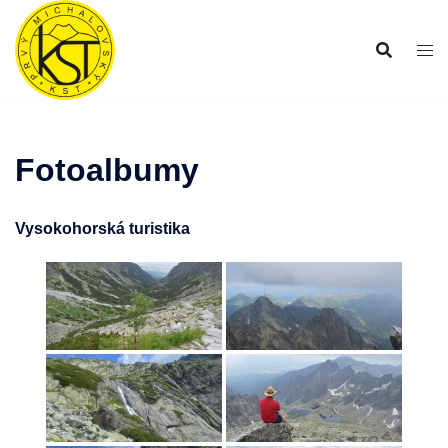
Preskočiť
na
obsah
Fotoalbumy
Vysokohorská turistika