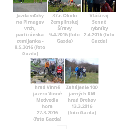
Jazda vďaky
37.r. Okolo
Vtáči raj
na Pirnagov
Zemplínskej
Senné
vrch,
Šíravy
rybníky
partizánska
9.4.2016 (foto
2.4.2016 (foto
zemljanka -
Gazda)
Gazda)
8.5.2016 (foto
Gazda)
hrad Vinné
Zahájenie 100
jazero Vinné
jarných KM
Medvedia
hrad Brekov
hora
13.3.2016
27.3.2016
(foto Gazda)
(foto Gazda)