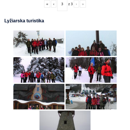
«
‹
z
3
›
»
Lyžiarska turistika