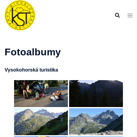
Preskočiť
na
obsah
Fotoalbumy
Vysokohorská turistika