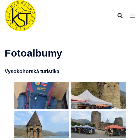
Preskočiť
na
obsah
Fotoalbumy
Vysokohorská turistika