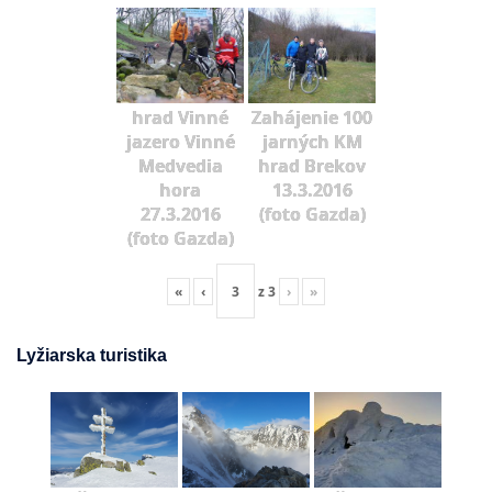
hrad Vinné
Zahájenie 100
jazero Vinné
jarných KM
Medvedia
hrad Brekov
hora
13.3.2016
27.3.2016
(foto Gazda)
(foto Gazda)
«
‹
z
3
›
»
Lyžiarska turistika