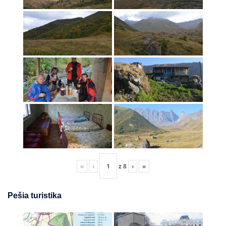
«
‹
z
8
›
»
Pešia turistika