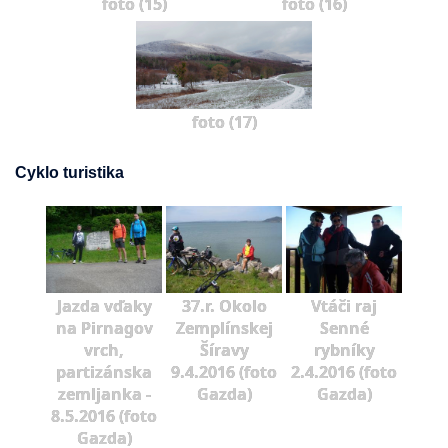
foto (15)
foto (16)
foto (17)
Cyklo turistika
Jazda vďaky
37.r. Okolo
Vtáči raj
na Pirnagov
Zemplínskej
Senné
vrch,
Šíravy
rybníky
partizánska
9.4.2016 (foto
2.4.2016 (foto
zemljanka -
Gazda)
Gazda)
8.5.2016 (foto
Gazda)