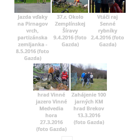
Jazda vďaky
37.r. Okolo
Vtáči raj
na Pirnagov
Zemplínskej
Senné
vrch,
Šíravy
rybníky
partizánska
9.4.2016 (foto
2.4.2016 (foto
zemljanka -
Gazda)
Gazda)
8.5.2016 (foto
Gazda)
hrad Vinné
Zahájenie 100
jazero Vinné
jarných KM
Medvedia
hrad Brekov
hora
13.3.2016
27.3.2016
(foto Gazda)
(foto Gazda)