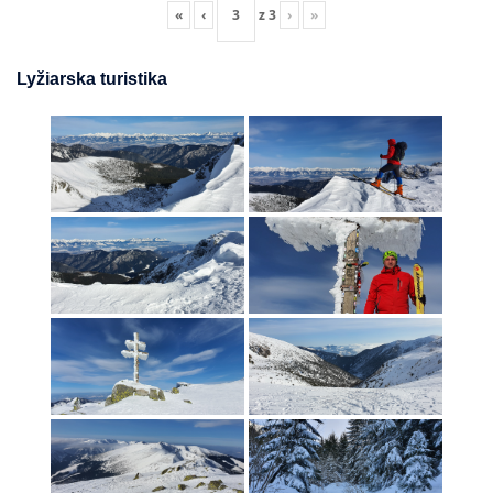
«
‹
z
3
›
»
Lyžiarska turistika