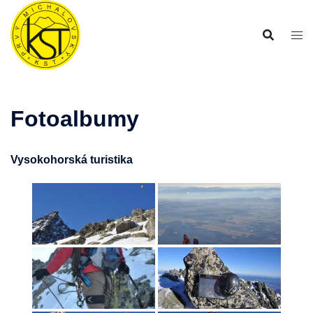
Preskočiť
na
obsah
Fotoalbumy
Vysokohorská turistika