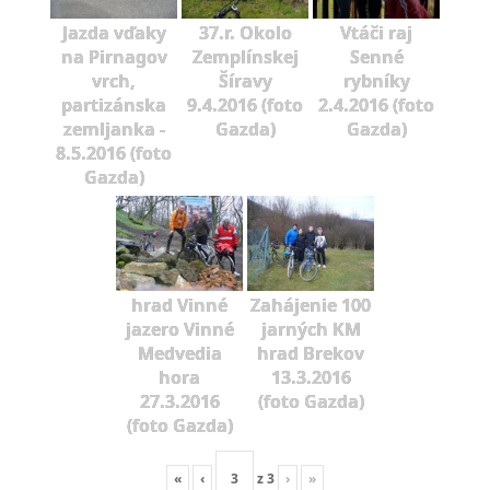
Jazda vďaky
37.r. Okolo
Vtáči raj
na Pirnagov
Zemplínskej
Senné
vrch,
Šíravy
rybníky
partizánska
9.4.2016 (foto
2.4.2016 (foto
zemljanka -
Gazda)
Gazda)
8.5.2016 (foto
Gazda)
hrad Vinné
Zahájenie 100
jazero Vinné
jarných KM
Medvedia
hrad Brekov
hora
13.3.2016
27.3.2016
(foto Gazda)
(foto Gazda)
«
‹
z
3
›
»