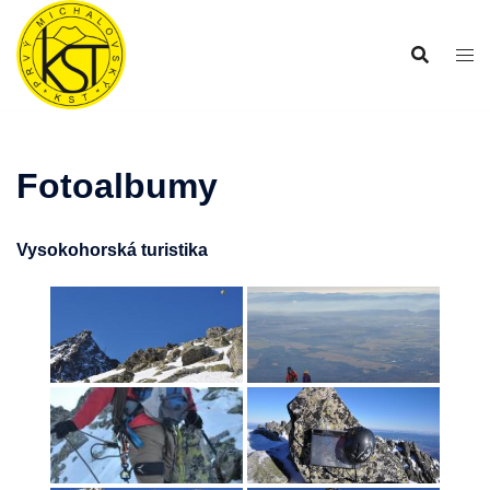
Preskočiť
na
obsah
Fotoalbumy
Vysokohorská turistika