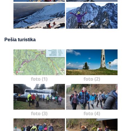
Pešia turistika
foto (1)
foto (2)
foto (3)
foto (4)