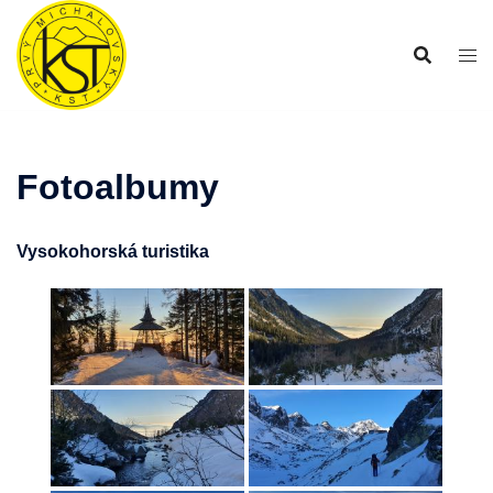
Preskočiť
na
obsah
Fotoalbumy
Vysokohorská turistika