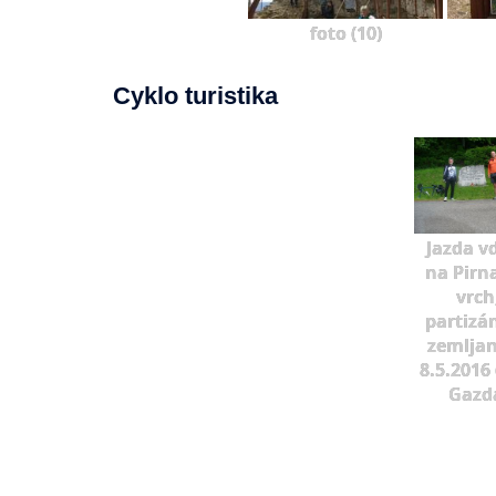
foto (10)
Cyklo turistika
Jazda v
na Pirn
vrch
partizá
zemljan
8.5.2016 
Gazd