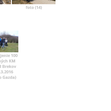
foto (14)
jenie 100
ných KM
d Brekov
.3.2016
o Gazda)