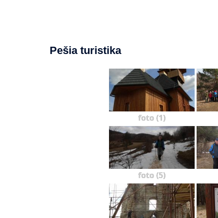
Pešia turistika
foto (1)
foto (5)