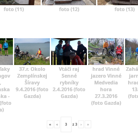
foto (11)
foto (12)
foto (13)
ďaky
37.r. Okolo
Vtáči raj
hrad Vinné
Zahá
agov
Zemplínskej
Senné
jazero Vinné
jar
,
Šíravy
rybníky
Medvedia
hra
nska
9.4.2016 (foto
2.4.2016 (foto
hora
13
ka -
Gazda)
Gazda)
27.3.2016
(fot
(foto
(foto Gazda)
a)
«
‹
z
3
›
»