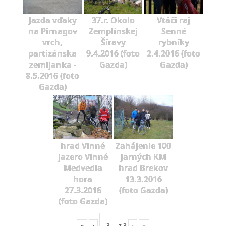
Jazda vďaky
37.r. Okolo
Vtáči raj
na Pirnagov
Zemplínskej
Senné
vrch,
Šíravy
rybníky
partizánska
9.4.2016 (foto
2.4.2016 (foto
zemljanka -
Gazda)
Gazda)
8.5.2016 (foto
Gazda)
hrad Vinné
Zahájenie 100
jazero Vinné
jarných KM
Medvedia
hrad Brekov
hora
13.3.2016
27.3.2016
(foto Gazda)
(foto Gazda)
«
‹
z
3
›
»