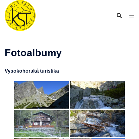
Preskočiť
na
obsah
Fotoalbumy
Vysokohorská turistika