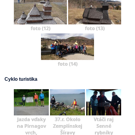
foto (12)
foto (13)
foto (14)
Cyklo turistika
Jazda vďaky
37.r. Okolo
Vtáči raj
na Pirnagov
Zemplínskej
Senné
vrch,
Šíravy
rybníky