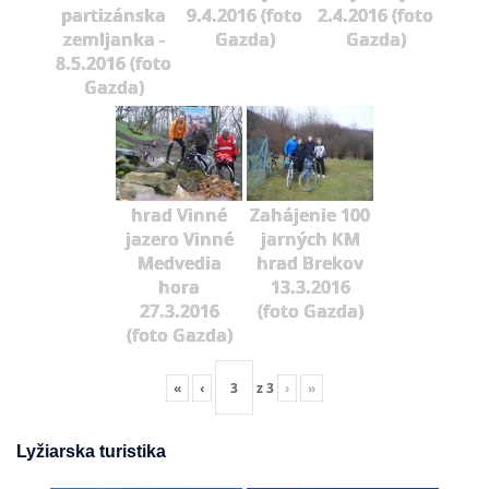
partizánska
9.4.2016 (foto
2.4.2016 (foto
zemljanka -
Gazda)
Gazda)
8.5.2016 (foto
Gazda)
hrad Vinné
Zahájenie 100
jazero Vinné
jarných KM
Medvedia
hrad Brekov
hora
13.3.2016
27.3.2016
(foto Gazda)
(foto Gazda)
«
‹
z
3
›
»
Lyžiarska turistika