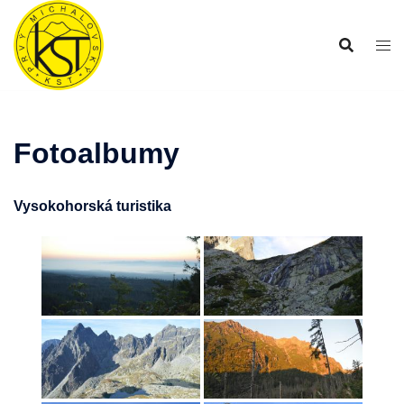
Preskočiť
na
obsah
Fotoalbumy
Vysokohorská turistika