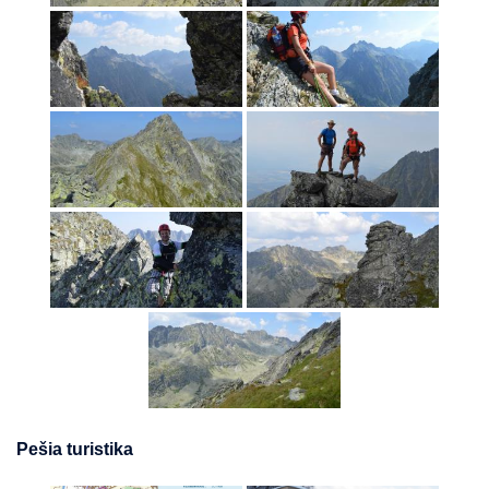
Pešia turistika