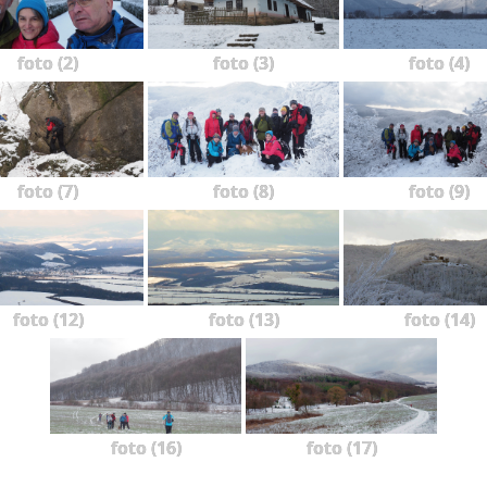
foto (2)
foto (3)
foto (4)
foto (7)
foto (8)
foto (9)
foto (12)
foto (13)
foto (14)
foto (16)
foto (17)