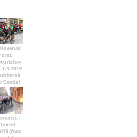
slovensk
ý zraz
oturistov-
- 1.9.2019
omberok
o Gazda)
emence -
žhorod
2019 (foto