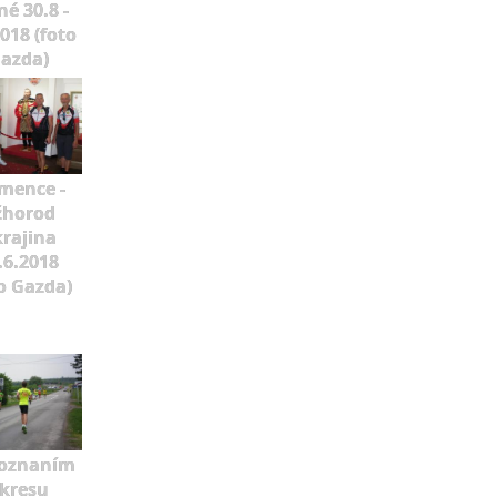
né 30.8 -
2018 (foto
azda)
mence -
žhorod
rajina
.6.2018
o Gazda)
poznaním
kresu