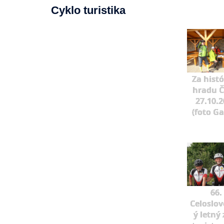
Cyklo turistika
Za hist
hradu Č
27.10.
(foto G
66.
Celoslo
ý letný 