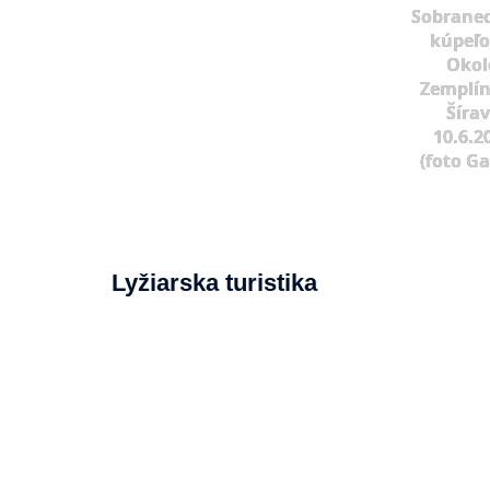
Sobrane
kúpeľo
Okol
Zemplín
Šíra
10.6.2
(foto G
Lyžiarska turistika