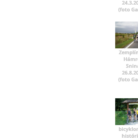
24.3.2
(foto G
Zemplí
Hámre
Snin
26.8.2
(foto G
bicyklo
histór