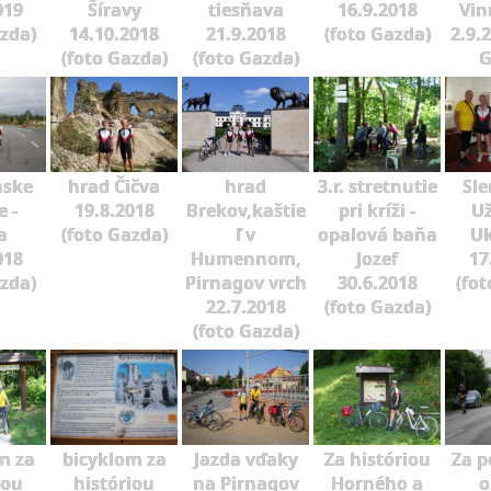
019
Šíravy
tiesňava
16.9.2018
Vin
azda)
14.10.2018
21.9.2018
(foto Gazda)
2.9.
(foto Gazda)
(foto Gazda)
G
nske
hrad Čičva
hrad
3.r. stretnutie
Sle
 -
19.8.2018
Brekov,kaštie
pri kríži -
U
a
(foto Gazda)
ľ v
opalová baňa
Uk
018
Humennom,
Jozef
17
azda)
Pirnagov vrch
30.6.2018
(fot
22.7.2018
(foto Gazda)
(foto Gazda)
m za
bicyklom za
Jazda vďaky
Za históriou
Za 
iou
históriou
na Pirnagov
Horného a
o