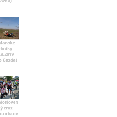
azda)
nianske
ybníky
.3.2019
o Gazda)
elosloven
ý zraz
oturistov