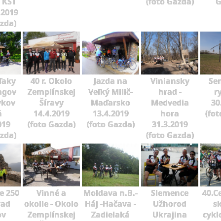
v KST
(foto Gazda)
G
7.2019
azda)
ďaky
40 r. Okolo
Jazda na
Viniansky
Se
agov
Zemplínskej
Veľký Milič-
hrad -
r
ykov
Šíravy
Maďarsko
Medvedia
30
ň
14.4.2019
13.4.2019
hora
(fot
019
(foto Gazda)
(foto Gazda)
31.3.2019
azda)
(foto Gazda)
e 250
Vinné a
Moldava n.B.-
Slemence
40.C
rad
okolie - Okolo
Háj -Hačava -
Užhorod
sk
ov
Zemplínskej
Zadielaká
Ukrajina
cykl