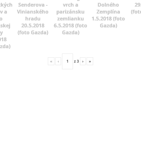
ckých
Senderova -
vrch a
Dolného
29
v a
Vinianského
parizánsku
Zemplína
(fot
o
hradu
zemlianku
1.5.2018 (foto
skej
20.5.2018
6.5.2018 (foto
Gazda)
vy
(foto Gazda)
Gazda)
018
azda)
«
‹
z
3
›
»