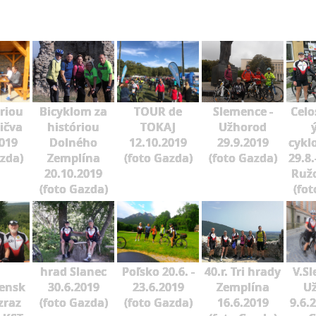
óriou
Bicyklom za
TOUR de
Slemence -
Celo
ičva
históriou
TOKAJ
Užhorod
2019
Dolného
12.10.2019
29.9.2019
cykl
azda)
Zemplína
(foto Gazda)
(foto Gazda)
29.8.
20.10.2019
Ruž
(foto Gazda)
(fot
hrad Slanec
Poľsko 20.6. -
40.r. Tri hrady
V.Sl
vensk
30.6.2019
23.6.2019
Zemplína
U
zraz
(foto Gazda)
(foto Gazda)
16.6.2019
9.6.