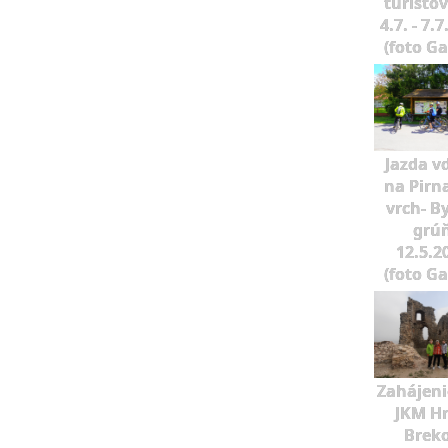
turisto
4.7. - 7.
(foto G
Jazda v
na Pirn
vrch- B
grú
12.5.2
(foto G
Zahájeni
JKM H
Brek