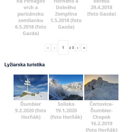
na Pirnagov
Horného a
okresu
vrch a
Dolného
29.4.2018
parizánsku
Zemplína
(foto Gazda)
zemlianku
1.5.2018 (foto
6.5.2018 (foto
Gazda)
Gazda)
«
‹
z
3
›
»
Lyžiarska turistika
Ďumbier
Solisko
Čertovica-
9.2.2020 (foto
19.1.2020
Ďumbier-
Horňák)
(foto Horňák)
Chopok
16.2.2019
(foto Horňák)