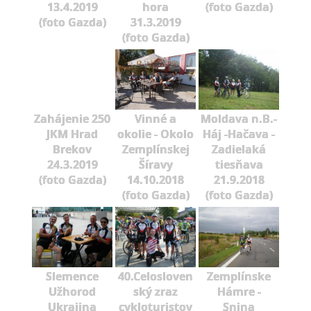
13.4.2019
hora
(foto Gazda)
(foto Gazda)
31.3.2019
(foto Gazda)
Zahájenie 250
Vinné a
Moldava n.B.-
JKM Hrad
okolie - Okolo
Háj -Hačava -
Brekov
Zemplínskej
Zadielaká
24.3.2019
Šíravy
tiesňava
(foto Gazda)
14.10.2018
21.9.2018
(foto Gazda)
(foto Gazda)
Slemence
40.Celosloven
Zemplínske
Užhorod
ský zraz
Hámre -
Ukrajina
cykloturistov
Snina