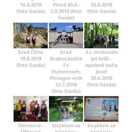
16.9.2018
Vinné 30.8 -
26.8.2018
(foto Gazda)
2.9.2018 (foto
(foto Gazda)
Gazda)
hrad Čičva
hrad
3.r. stretnutie
19.8.2018
Brekov,kaštie
pri kríži -
(foto Gazda)
ľ v
opalová baňa
Humennom,
Jozef
Pirnagov vrch
30.6.2018
22.7.2018
(foto Gazda)
(foto Gazda)
Slemence -
bicyklom za
bicyklom za