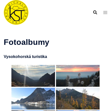
Preskočiť
na
obsah
Fotoalbumy
Vysokohorská turistika