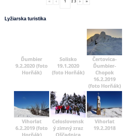
«
‹
z
3
›
»
Lyžiarska turistika
Ďumbier
Solisko
Čertovica-
9.2.2020 (foto
19.1.2020
Ďumbier-
Horňák)
(foto Horňák)
Chopok
16.2.2019
(foto Horňák)
Vihorlat
Celoslovensk
Vihorlat
6.2.2019 (foto
ý zimný zraz
19.2.2018
Horňák)
Oščadnica