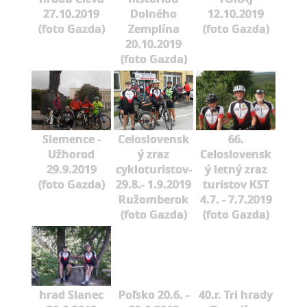
27.10.2019
Dolného
12.10.2019
(foto Gazda)
Zemplína
(foto Gazda)
20.10.2019
(foto Gazda)
Slemence -
Celoslovensk
66.
Užhorod
ý zraz
Celoslovensk
29.9.2019
cykloturistov-
ý letný zraz
(foto Gazda)
29.8.- 1.9.2019
turistov KST
Ružomberok
4.7. - 7.7.2019
(foto Gazda)
(foto Gazda)
hrad Slanec
Poľsko 20.6. -
40.r. Tri hrady