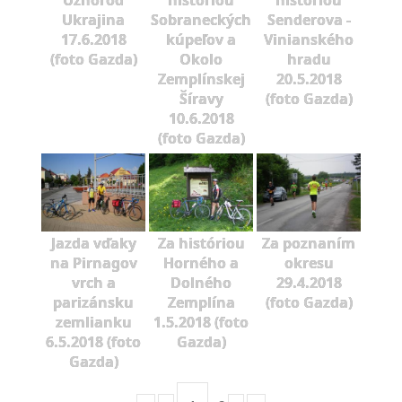
Užhorod
históriou
históriou
Ukrajina
Sobraneckých
Senderova -
17.6.2018
kúpeľov a
Vinianského
(foto Gazda)
Okolo
hradu
Zemplínskej
20.5.2018
Šíravy
(foto Gazda)
10.6.2018
(foto Gazda)
Jazda vďaky
Za históriou
Za poznaním
na Pirnagov
Horného a
okresu
vrch a
Dolného
29.4.2018
parizánsku
Zemplína
(foto Gazda)
zemlianku
1.5.2018 (foto
6.5.2018 (foto
Gazda)
Gazda)