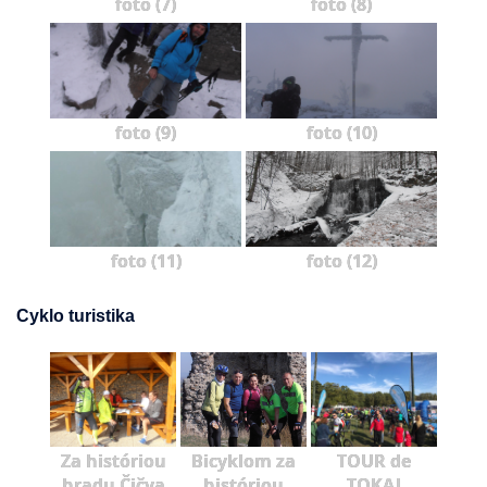
foto (7)
foto (8)
foto (9)
foto (10)
foto (11)
foto (12)
Cyklo turistika
Za históriou
Bicyklom za
TOUR de
hradu Čičva
históriou
TOKAJ