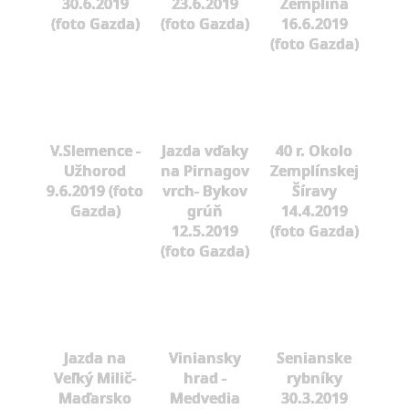
30.6.2019
23.6.2019
Zemplína
(foto Gazda)
(foto Gazda)
16.6.2019
(foto Gazda)
V.Slemence -
Jazda vďaky
40 r. Okolo
Užhorod
na Pirnagov
Zemplínskej
9.6.2019 (foto
vrch- Bykov
Šíravy
Gazda)
grúň
14.4.2019
12.5.2019
(foto Gazda)
(foto Gazda)
Jazda na
Viniansky
Senianske
Veľký Milič-
hrad -
rybníky
Maďarsko
Medvedia
30.3.2019