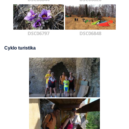
DSC06797
DSC06848
Cyklo turistika