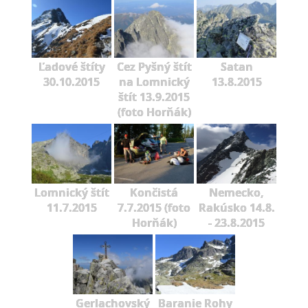
Ľadové štíty
Cez Pyšný štít
Satan
30.10.2015
na Lomnický
13.8.2015
štít 13.9.2015
(foto Horňák)
Lomnický štít
Končistá
Nemecko,
11.7.2015
7.7.2015 (foto
Rakúsko 14.8.
Horňák)
- 23.8.2015
Gerlachovský
Baranie Rohy