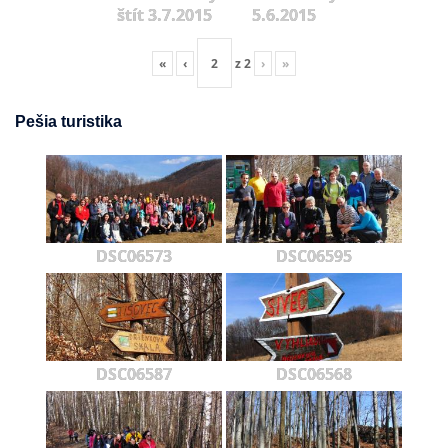
štít 3.7.2015
5.6.2015
«
‹
z
2
›
»
Pešia turistika
DSC06573
DSC06595
DSC06587
DSC06568