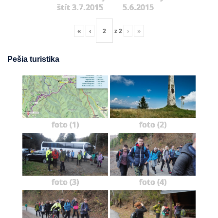
štít 3.7.2015
5.6.2015
«
‹
z
2
›
»
Pešia turistika
foto (1)
foto (2)
foto (3)
foto (4)