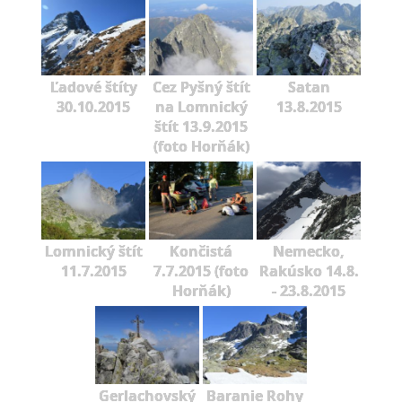
Ľadové štíty
Cez Pyšný štít
Satan
30.10.2015
na Lomnický
13.8.2015
štít 13.9.2015
(foto Horňák)
Lomnický štít
Končistá
Nemecko,
11.7.2015
7.7.2015 (foto
Rakúsko 14.8.
Horňák)
- 23.8.2015
Gerlachovský
Baranie Rohy