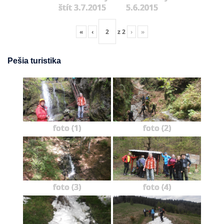
štít 3.7.2015
5.6.2015
«
‹
z
2
›
»
Pešia turistika
foto (1)
foto (2)
foto (3)
foto (4)