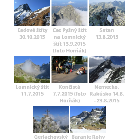
Ľadové štíty
Cez Pyšný štít
Satan
30.10.2015
na Lomnický
13.8.2015
štít 13.9.2015
(foto Horňák)
Lomnický štít
Končistá
Nemecko,
11.7.2015
7.7.2015 (foto
Rakúsko 14.8.
Horňák)
- 23.8.2015
Gerlachovský
Baranie Rohy