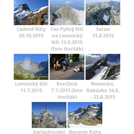
Ľadové štíty
Cez Pyšný štít
Satan
30.10.2015
na Lomnický
13.8.2015
štít 13.9.2015
(foto Horňák)
Lomnický štít
Končistá
Nemecko,
11.7.2015
7.7.2015 (foto
Rakúsko 14.8.
Horňák)
- 23.8.2015
Gerlachovský
Baranie Rohy