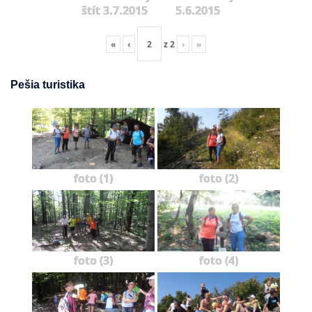
štít 3.7.2015
5.6.2015
«
‹
z
2
›
»
Pešia turistika
foto (1)
foto (2)
foto (3)
foto (4)