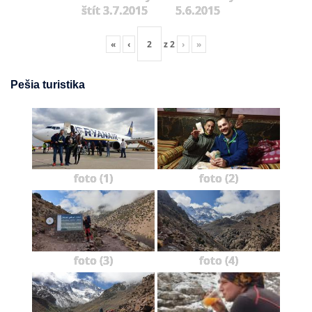
štít 3.7.2015
5.6.2015
«
‹
z
2
›
»
Pešia turistika
foto (1)
foto (2)
foto (3)
foto (4)