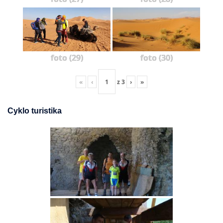
foto (29)
foto (30)
«
‹
z
3
›
»
Cyklo turistika