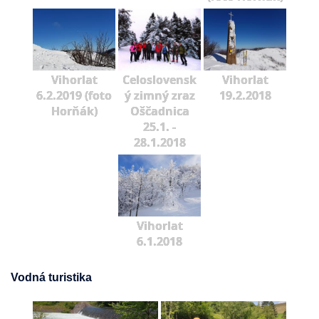
Vihorlat
Celoslovensk
Vihorlat
6.2.2019 (foto
ý zimný zraz
19.2.2018
Horňák)
Oščadnica
25.1. -
28.1.2018
Vihorlat
6.1.2018
Vodná turistika