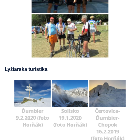
Lyžiarska turistika
Ďumbier
Solisko
Čertovica-
9.2.2020 (foto
19.1.2020
Ďumbier-
Horňák)
(foto Horňák)
Chopok
16.2.2019
(foto Horňák)