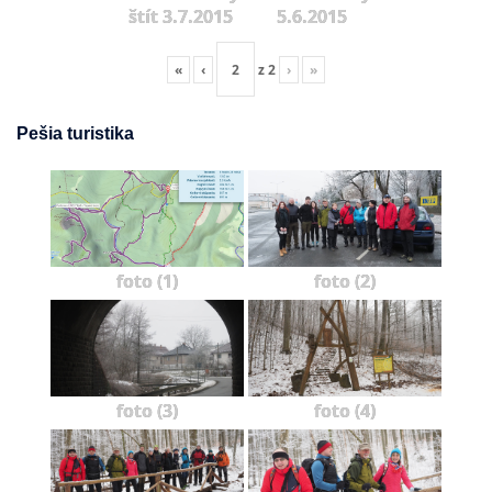
štít 3.7.2015
5.6.2015
«
‹
z
2
›
»
Pešia turistika
foto (1)
foto (2)
foto (3)
foto (4)