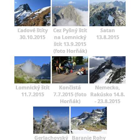
Ľadové štíty
Cez Pyšný štít
Satan
30.10.2015
na Lomnický
13.8.2015
štít 13.9.2015
(foto Horňák)
Lomnický štít
Končistá
Nemecko,
11.7.2015
7.7.2015 (foto
Rakúsko 14.8.
Horňák)
- 23.8.2015
Gerlachovský
Baranie Rohy