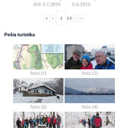
štít 3.7.2015
5.6.2015
«
‹
z
2
›
»
Pešia turistika
foto (1)
foto (2)
foto (3)
foto (4)