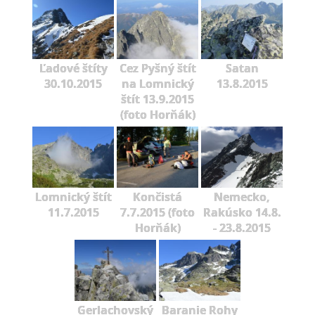
Ľadové štíty
Cez Pyšný štít
Satan
30.10.2015
na Lomnický
13.8.2015
štít 13.9.2015
(foto Horňák)
Lomnický štít
Končistá
Nemecko,
11.7.2015
7.7.2015 (foto
Rakúsko 14.8.
Horňák)
- 23.8.2015
Gerlachovský
Baranie Rohy