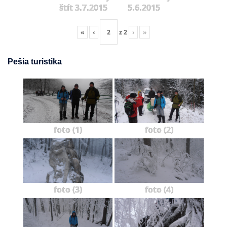
štít 3.7.2015
5.6.2015
«
‹
z
2
›
»
Pešia turistika
foto (1)
foto (2)
foto (3)
foto (4)