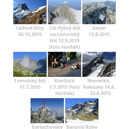
Ľadové štíty
Cez Pyšný štít
Satan
30.10.2015
na Lomnický
13.8.2015
štít 13.9.2015
(foto Horňák)
Lomnický štít
Končistá
Nemecko,
11.7.2015
7.7.2015 (foto
Rakúsko 14.8.
Horňák)
- 23.8.2015
Gerlachovský
Baranie Rohy