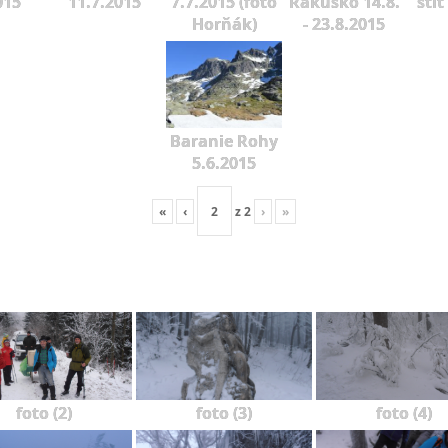
015
11.7.2015
7.7.2015 (foto
Rakúsko 14.8.
štít
Horňák)
- 23.8.2015
Baranie Rohy
5.6.2015
«
‹
z
2
›
»
foto (2)
foto (3)
foto (4)