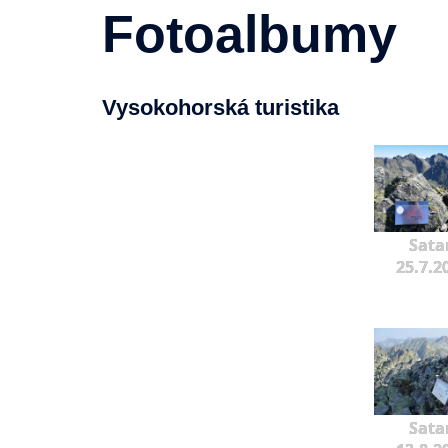
Fotoalbumy
Vysokohorská turistika
Sata
25.7.2
Sata