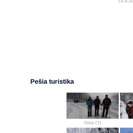
13.8.2
Pešia turistika
foto (1)