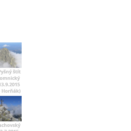
Pyšný štít
Lomnický
 13.9.2015
o Horňák)
achovský