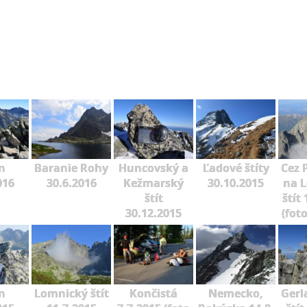
n
Baranie Rohy
Huncovský a
Ľadové štíty
Cez 
016
30.6.2016
Kežmarský
30.10.2015
na 
štít
štít
30.12.2015
(fot
n
Lomnický štít
Končistá
Nemecko,
Gerl