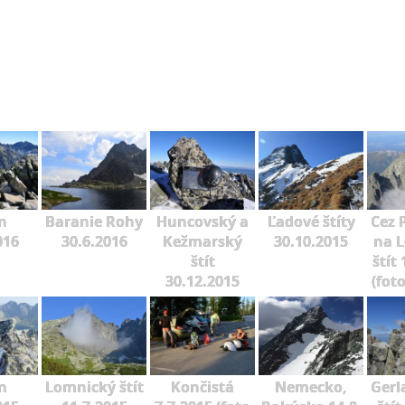
n
Baranie Rohy
Huncovský a
Ľadové štíty
Cez 
016
30.6.2016
Kežmarský
30.10.2015
na 
štít
štít
30.12.2015
(fot
n
Lomnický štít
Končistá
Nemecko,
Gerl