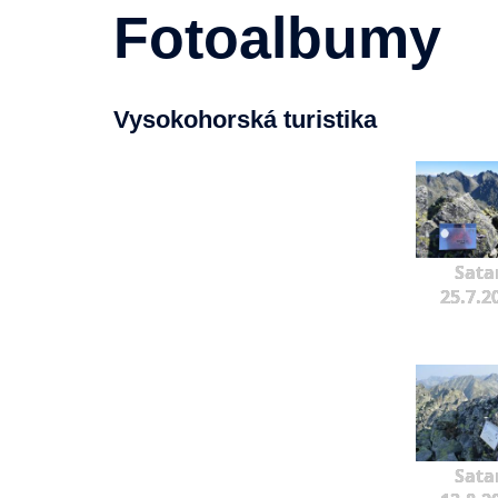
Fotoalbumy
Vysokohorská turistika
Sata
25.7.2
Sata