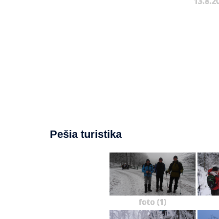
13.8.2
Pešia turistika
foto (1)