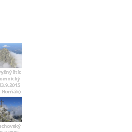
Pyšný štít
Lomnický
 13.9.2015
o Horňák)
achovský