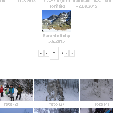
015
11.7.2015
7.7.2015 (foto
Rakúsko 14.8.
štít
Horňák)
- 23.8.2015
Baranie Rohy
5.6.2015
«
‹
z
2
›
»
foto (2)
foto (3)
foto (4)