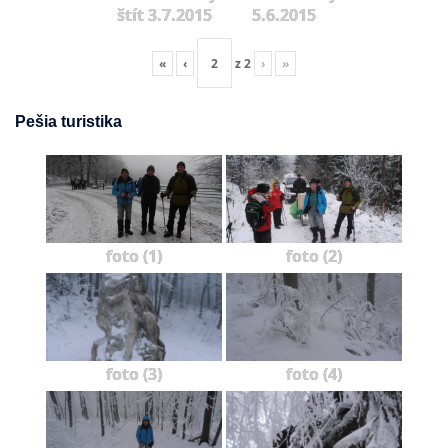
štít 3.7.2015
5.6.2015
«
‹
z
2
›
»
Pešia turistika
foto (1)
foto (2)
foto (3)
foto (4)