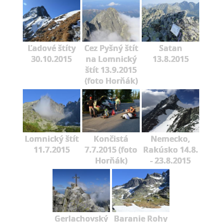
Ľadové štíty
Cez Pyšný štít
Satan
30.10.2015
na Lomnický
13.8.2015
štít 13.9.2015
(foto Horňák)
Lomnický štít
Končistá
Nemecko,
11.7.2015
7.7.2015 (foto
Rakúsko 14.8.
Horňák)
- 23.8.2015
Gerlachovský
Baranie Rohy