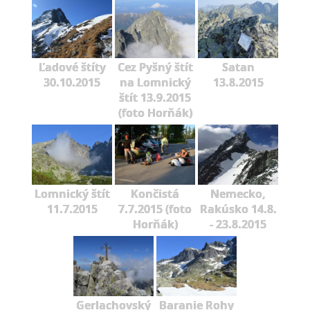
Ľadové štíty
Cez Pyšný štít
Satan
30.10.2015
na Lomnický
13.8.2015
štít 13.9.2015
(foto Horňák)
Lomnický štít
Končistá
Nemecko,
11.7.2015
7.7.2015 (foto
Rakúsko 14.8.
Horňák)
- 23.8.2015
Gerlachovský
Baranie Rohy