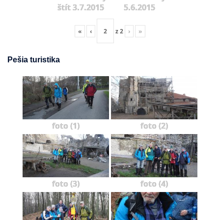
štít 3.7.2015
5.6.2015
«
‹
z
2
›
»
Pešia turistika
foto (1)
foto (2)
foto (3)
foto (4)