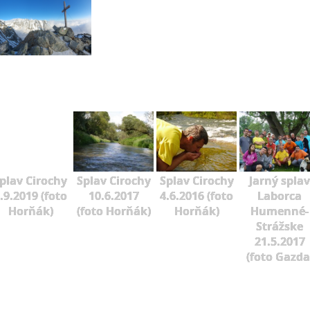
plav Cirochy
Splav Cirochy
Splav Cirochy
Jarný splav
.9.2019 (foto
10.6.2017
4.6.2016 (foto
Laborca
Horňák)
(foto Horňák)
Horňák)
Humenné-
Strážske
21.5.2017
(foto Gazda