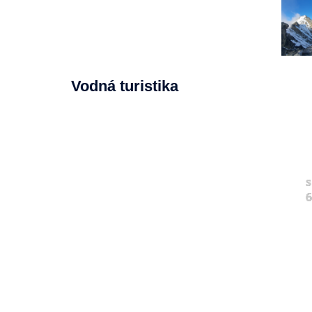
Vodná turistika
s
6