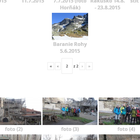
015
11.7.2015
7.7.2015 (foto
Rakúsko 14.8.
štít
Horňák)
- 23.8.2015
Baranie Rohy
5.6.2015
«
‹
z
2
›
»
foto (2)
foto (3)
foto (4)