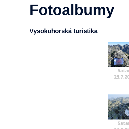
Fotoalbumy
Vysokohorská turistika
Sata
25.7.2
Sata