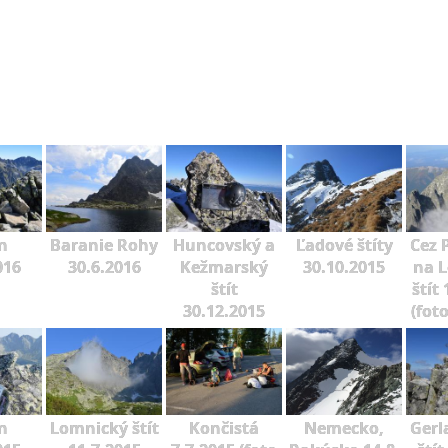
n
Baranie Rohy
Huncovský a
Ľadové štíty
Cez 
016
30.6.2016
Kežmarský
30.10.2015
na 
štít
štít
30.12.2015
(fot
n
Lomnický štít
Končistá
Nemecko,
Gerl