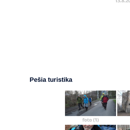
13.8.2
Pešia turistika
foto (1)