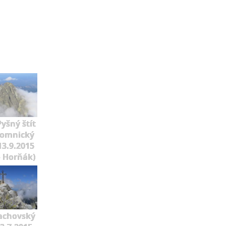
Pyšný štít
Lomnický
 13.9.2015
o Horňák)
achovský