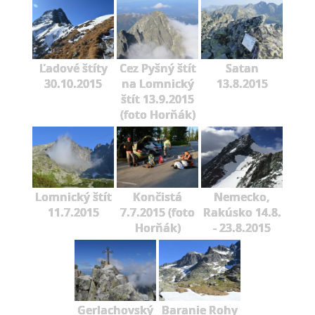
Ľadové štíty
Cez Pyšný štít
Satan
30.10.2015
na Lomnický
13.8.2015
štít 13.9.2015
(foto Horňák)
Lomnický štít
Končistá
Nemecko,
11.7.2015
7.7.2015 (foto
Rakúsko 14.8.
Horňák)
- 23.8.2015
Gerlachovský
Baranie Rohy