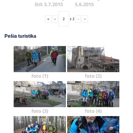
štít 3.7.2015
5.6.2015
«
‹
z
2
›
»
Pešia turistika
foto (1)
foto (2)
foto (3)
foto (4)