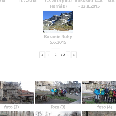
015
11.7.2015
7.7.2015 (foto
Rakúsko 14.8.
štít
Horňák)
- 23.8.2015
Baranie Rohy
5.6.2015
«
‹
z
2
›
»
foto (2)
foto (3)
foto (4)