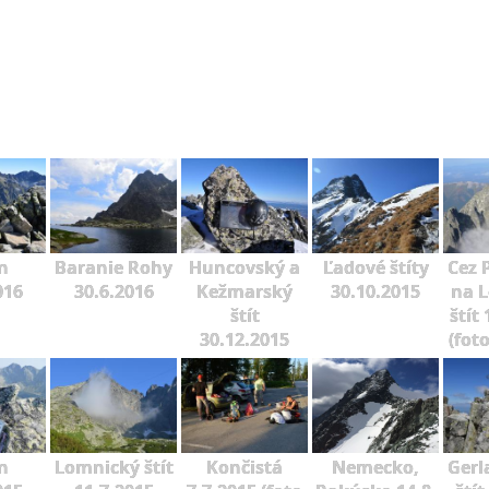
n
Baranie Rohy
Huncovský a
Ľadové štíty
Cez 
016
30.6.2016
Kežmarský
30.10.2015
na 
štít
štít
30.12.2015
(fot
n
Lomnický štít
Končistá
Nemecko,
Gerl