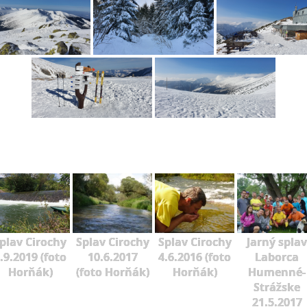
plav Cirochy
Splav Cirochy
Splav Cirochy
Jarný splav
.9.2019 (foto
10.6.2017
4.6.2016 (foto
Laborca
Horňák)
(foto Horňák)
Horňák)
Humenné-
Strážske
21.5.2017