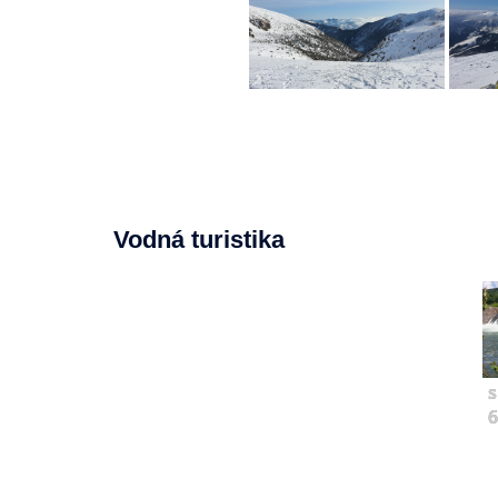
Vodná turistika
s
6