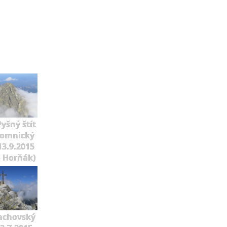
Pyšný štít
Lomnický
 13.9.2015
o Horňák)
achovský