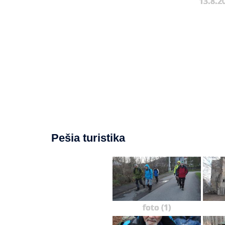
13.8.2
Pešia turistika
foto (1)