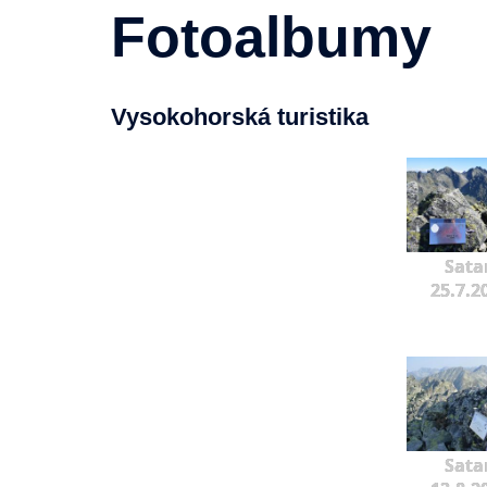
Fotoalbumy
Vysokohorská turistika
Sata
25.7.2
Sata