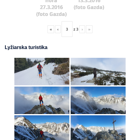
hora
13.3.2016
27.3.2016
(foto Gazda)
(foto Gazda)
«
‹
z
3
›
»
Lyžiarska turistika