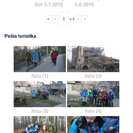
štít 3.7.2015
5.6.2015
«
‹
z
2
›
»
Pešia turistika
foto (1)
foto (2)
foto (3)
foto (4)