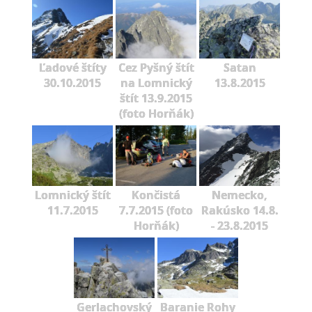
Ľadové štíty
Cez Pyšný štít
Satan
30.10.2015
na Lomnický
13.8.2015
štít 13.9.2015
(foto Horňák)
Lomnický štít
Končistá
Nemecko,
11.7.2015
7.7.2015 (foto
Rakúsko 14.8.
Horňák)
- 23.8.2015
Gerlachovský
Baranie Rohy