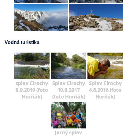
Vodná turistika
splav Cirochy
Splav Cirochy
Splav Cirochy
6.9.2019 (foto
10.6.2017
4.6.2016 (foto
Horňák)
(foto Horňák)
Horňák)
Jarný splav