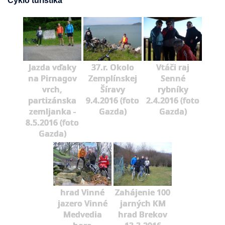
Cyklo turistika
Jazda vďaky
37.r. Okolo
Vtáči raj
na Pirnagov
Zemplínskej
Senné
vrch,
Šíravy
rybníky
partizánska
9.4.2016 (foto
2.4.2016 (foto
zemljanka -
Gazda)
Gazda)
8.5.2016 (foto
Gazda)
hrad Vinné
Zahájenie 100
jazero Vinné
jarných KM
Medvedia
hrad Brekov