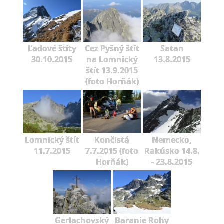
Ľadové štíty
Cez Pyšný štít
Satan
30.10.2015
na Lomnický
13.8.2015
štít 13.9.2015
(foto Horňák)
Lomnický štít
Končistá
Nemecko,
11.7.2015
7.7.2015 (foto
Rakúsko 14.8.
Horňák)
- 23.8.2015
Gerlachovský
Baranie Rohy