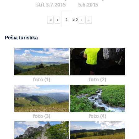
štít 3.7.2015
5.6.2015
«
‹
z
2
›
»
Pešia turistika
foto (1)
foto (2)
foto (3)
foto (4)