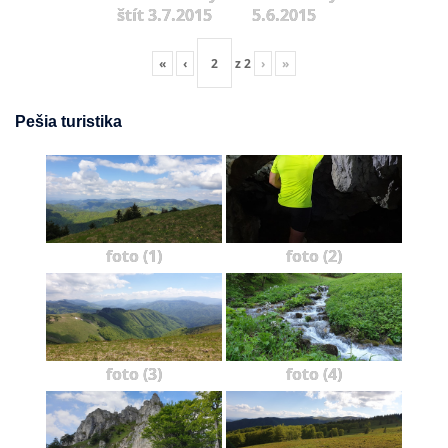
štít 3.7.2015
5.6.2015
«
‹
z
2
›
»
Pešia turistika
foto (1)
foto (2)
foto (3)
foto (4)