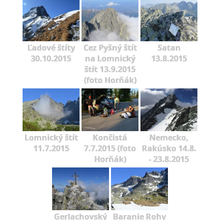
Ľadové štíty
Cez Pyšný štít
Satan
30.10.2015
na Lomnický
13.8.2015
štít 13.9.2015
(foto Horňák)
Lomnický štít
Končistá
Nemecko,
11.7.2015
7.7.2015 (foto
Rakúsko 14.8.
Horňák)
- 23.8.2015
Gerlachovský
Baranie Rohy