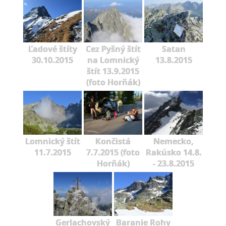
Ľadové štíty
Cez Pyšný štít
Satan
30.10.2015
na Lomnický
13.8.2015
štít 13.9.2015
(foto Horňák)
Lomnický štít
Končistá
Nemecko,
11.7.2015
7.7.2015 (foto
Rakúsko 14.8.
Horňák)
- 23.8.2015
Gerlachovský
Baranie Rohy