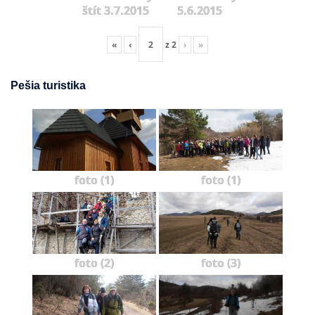
štít 3.7.2015
5.6.2015
«
‹
z
2
›
»
Pešia turistika
foto (1)
foto (1)
foto (2)
foto (3)