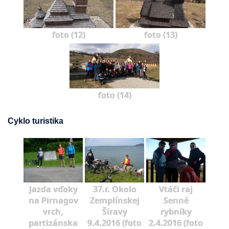
foto (12)
foto (13)
foto (14)
Cyklo turistika
Jazda vďaky
37.r. Okolo
Vtáči raj
na Pirnagov
Zemplínskej
Senné
vrch,
Šíravy
rybníky
partizánska
9.4.2016 (foto
2.4.2016 (foto