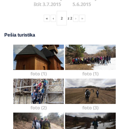
štít 3.7.2015
5.6.2015
«
‹
z
2
›
»
Pešia turistika
foto (1)
foto (1)
foto (2)
foto (3)