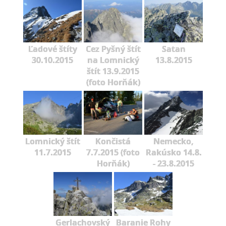
Ľadové štíty
Cez Pyšný štít
Satan
30.10.2015
na Lomnický
13.8.2015
štít 13.9.2015
(foto Horňák)
Lomnický štít
Končistá
Nemecko,
11.7.2015
7.7.2015 (foto
Rakúsko 14.8.
Horňák)
- 23.8.2015
Gerlachovský
Baranie Rohy