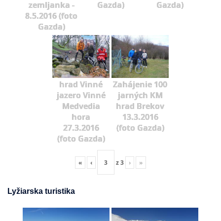
zemljanka -
Gazda)
Gazda)
8.5.2016 (foto
Gazda)
hrad Vinné
Zahájenie 100
jazero Vinné
jarných KM
Medvedia
hrad Brekov
hora
13.3.2016
27.3.2016
(foto Gazda)
(foto Gazda)
«
‹
z
3
›
»
Lyžiarska turistika