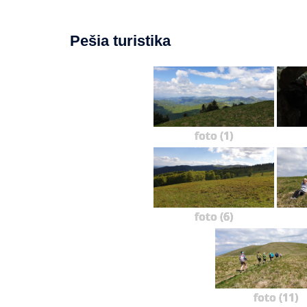
Pešia turistika
foto (1)
foto (6)
foto (11)