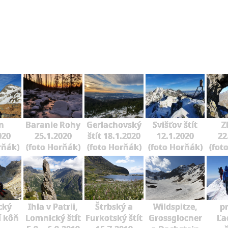
n
Baranie Rohy
Gerlachovský
Svišťov štít
Z
020
25.1.2020
štít 18.1.2020
12.1.2020
22
rňák)
(foto Horňák)
(foto Horňák)
(foto Horňák)
(fot
cký
Ihla v Patrii,
Štrbský a
Wildspitze,
p
í kôň
Lomnický štít
Furkotský štít
Grossglocner
Ľa