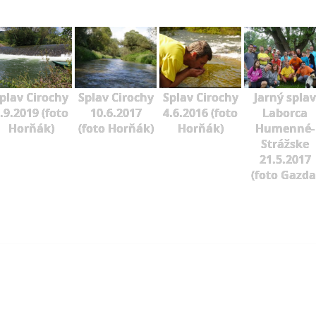
plav Cirochy
Splav Cirochy
Splav Cirochy
Jarný splav
.9.2019 (foto
10.6.2017
4.6.2016 (foto
Laborca
Horňák)
(foto Horňák)
Horňák)
Humenné-
Strážske
21.5.2017
(foto Gazda