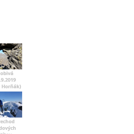
lobivá
.9.2019
o Horňák)
rechod
dových