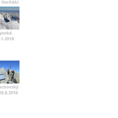
o Horňák)
ysoká
.1.2018
achovský
 28.8.2016