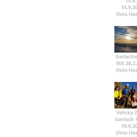
13.9.
14.9.2
(foto Ho
Gerlach
štít 28.2
(foto Ho
Velicky 
Gerlach 1
19.9.2
(foto Ho