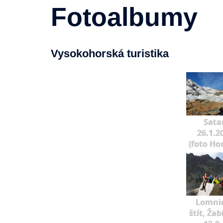
Fotoalbumy
Vysokohorská turistika
Sata
26.1.2
(foto Ho
Lomni
štít, Žab