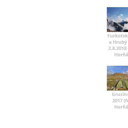
Furkotský
a Hrubý
2.8.2018 
Horňá
Gruzín
2017 (f
Horňá