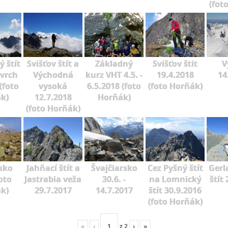
(fot
 štít
Svišťov štít a
Základný
Svišťov štit
V
 vrch
Východná
kurz VHT 4.5. -
19.4.2018
14
(foto
vysoká
6.5.2018 (foto
(foto Horňák)
k)
12.7.2018
Horňák)
(foto Horňák)
sko
Jahňací štít a
Švajčiarsko
Cez Pyšný štít
Gerl
oto
Jastrabia veža
30.6. -
na Lomnický
štít
k)
29.7.2017
14.7.2017
štít 30.9.2016
(foto Horňák)
«
‹
z
2
›
»