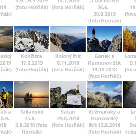
 -
5.9. - 6.9.2019
15.7.2019
a Dachstein
019
(foto Horňák)
(foto Horňák)
26.6. -
19
rňák)
30.6.2019
(fot
(foto Horňák)
ovský
Končista
Kolový štít
Ganek a
Lomn
.2019
17.2.2019
8.11.2018
Rumanov štít
9.
rňák)
(foto Horňák)
(foto Horňák)
13.10.2018
(fot
(foto Horňák)
Zub a
Taliansko
Satan
Kežmaráky a
Ja
8.9. -
25.8. -
29.8.2018
Huncovský
018
2.9.2018 (foto
(foto Horňák)
štít 12.8.2018
St
rňák)
Horňák)
(foto Horňák)
veža