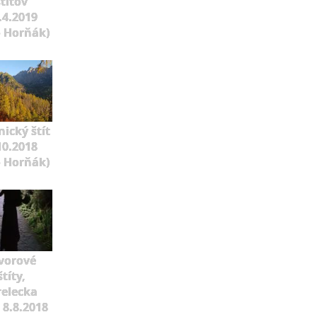
štítov
.4.2019
o Horňák)
ický štít
10.2018
o Horňák)
vorové
štíty,
relecka
 8.8.2018